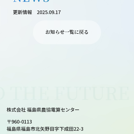
更新情報
2025.09.17
お知らせ一覧に戻る
投
稿
ナ
 THE FUTURE
ビ
ゲ
株式会社 福島県農協電算センター
ー
〒960-0113
シ
福島県福島市北矢野目字下成田22-3