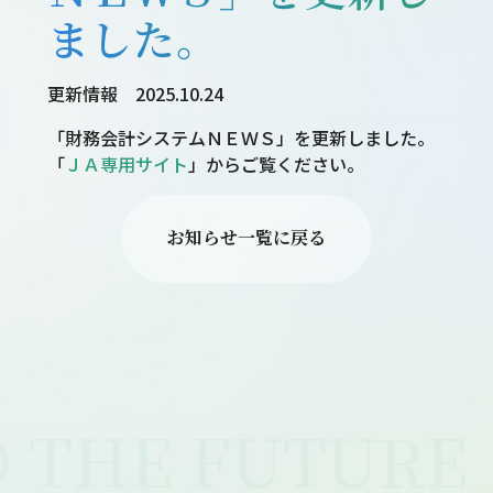
ました。
更新情報
2025.10.24
「財務会計システムＮＥＷＳ」を更新しました。
「
ＪＡ専用サイト
」からご覧ください。
お知らせ一覧に戻る
投
稿
ナ
 THE FUTURE
ビ